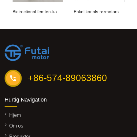
Bidirectional femten-kanals sender
Enkeltkanals rørmotorsender
+86-574-89063860
Hurtig Navigation
Hjem
Om os
Produkter