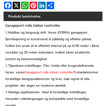
Facebook
X
WhatsApp
Pinterest
LinkedIn
Share
Produkt beskrivelse
Garageport rulle lukker controller
Holdbar og langvarig drift: Vores 433MHz garageport
1.
fjernbetjening er konstrueret til pålidelig og effektiv ydelse,
hvilket kan prale af et effektivt interval på op til 80 meter i åbne
områder og 30 meter indendørs, hvilket sikrer problemfri
kontrol og bekvemmelighed.
Tilpasbare indstillinger: Fås i hvide eller brugerdefinerede
2.
farver, vores
Garageport rulle lukker controller
S imødekommer
forskellige designpræferencer og krav, især egnet til villa -
projekter, der søger en moderne æstetik.
Alsidige applikationer: Ideel til forskellige indstillinger,
3.
herunder rulledørgarager og kompatible med forskellige
projekt.