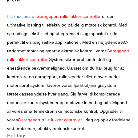
’
Garageport rulle lukker controller
er den
Fuck motoren
s
ultimative løsning til effektiv og pålidelig motorisk kontrol. Med
spændingsfleksibilitet og ubegrænset slagkapacitet er det
perfekt til en lang række applikationer. Med en højtydende AC-
rørformet motor og smart elektronisk kontrol, vores
Garageport
rulle lukker controller
System sikrer problemfri drift og
enestående bekvemmelighed. Uanset om du har brug for at
kontrollere en garageport, rulleskodder eller ethvert andet
motoriseret system, leverer vores fjernbetjeningssystem
førsteklasses ydelse hver gang. Sig farvel til komplicerede
motoriske kontrolsystemer og omfavne lethed og pålidelighed
af vores smarte elektroniske motoriske kontrol. Opgrader til
vores
Garageport rulle lukker controller
i dag og oplev fordelene
ved problemfri, effektiv motorisk kontrol.
Hot Tags: