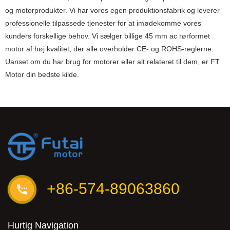
og motorprodukter. Vi har vores egen produktionsfabrik og leverer
professionelle tilpassede tjenester for at imødekomme vores
kunders forskellige behov. Vi sælger billige 45 mm ac rørformet
motor af høj kvalitet, der alle overholder CE- og ROHS-reglerne.
Uanset om du har brug for motorer eller alt relateret til dem, er FT
Motor din bedste kilde.
+86-574-89063860
Hurtig Navigation