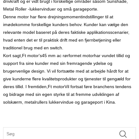
drivkraft og er vidt brugt i forskellige områder såsom Sunshade,
Metal Roller -lukkervinduer og små garageporte.
Denne motor har flere drejningsmomentindstillinger til at
imødekomme forskellige kunders behov. Kunder kan vælge den
relevante model baseret på deres faktiske applikationsscenarier,
hvad enten det er til praktisk drift med en fjernbetjening eller
traditionel brug med en switch.
Kort sagt,
Ft motor
's
45 mm ac rørformet motor
har vundet tillid og
support fra sine kunder med sin fremragende ydelse og
brugervenlige design. Vi vil fortsætte med at arbejde hårdt for at
give kunderne flere kvalitetsprodukter og tjenester til gengæld for
deres tillid. I fremtiden,
Ft motor
Vil fortsat føre branchens tendens
og bidrage med sin egen styrke til at fremme udviklingen af
solskærm, metalrullers lukkervindue og garageport i Kina.