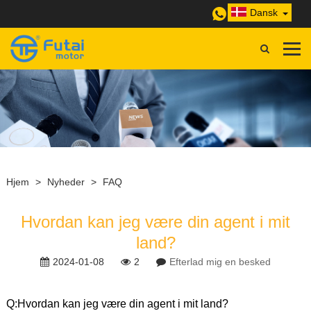
Dansk
Hjem
>
Nyheder
>
FAQ
Hvordan kan jeg være din agent i mit
land?
2024-01-08
2
Efterlad mig en besked
Q:
Hvordan kan jeg være din agent i mit land?