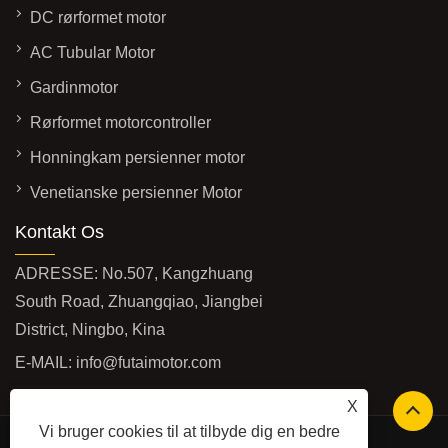
DC rørformet motor
AC Tubular Motor
Gardinmotor
Rørformet motorcontroller
Honningkam persienner motor
Venetianske persienner Motor
Kontakt Os
ADRESSE: No.507, Kangzhuang
South Road, Zhuangqiao, Jiangbei
District, Ningbo, Kina
E-MAIL:
info@futaimotor.com
TLF:
+86-574-89063860
X
Vi bruger cookies til at tilbyde dig en bedre
Safety Edge (vores andet produkt)